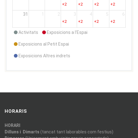
+2
+2
+2
+2
31
1
2
3
4
5
6
+2
+2
+2
+2
Activitats
Exposicions a l'Espai
Exposicions al Petit Espai
Exposicions Altres indrets
HORARIS
HORARI
Dilluns i Dimarts
(tancat tant laborables com festius)