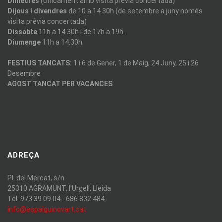
Dimecres
(Unicament amb visita previa concertada)
Dijous i divendres
de 10 a 14.30h (de setembre a juny només
visita prèvia concertada)
Dissabte
11h a 14.30h i de 17h a 19h.
Diumenge
11h a 14.30h.
FESTIUS TANCATS:
1 i 6 de Gener, 1 de Maig, 24 Juny, 25 i 26
Desembre
AGOST TANCAT PER VACANCES
ADREÇA
Pl. del Mercat, s/n
25310 AGRAMUNT, l'Urgell, Lleida
Tel. 973 39 09 04 - 686 832 484
info@espaiguinovart.cat