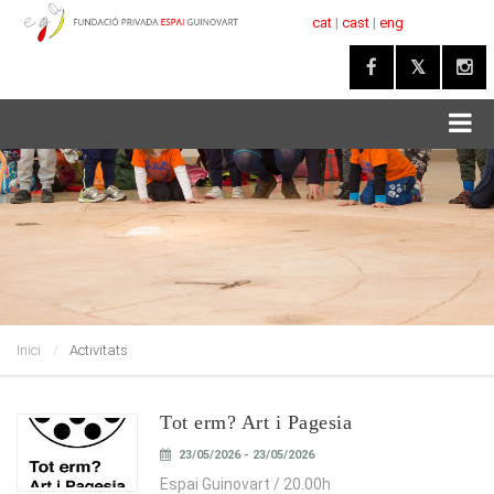
cat
|
cast
|
eng
Inici
Activitats
Tot erm? Art i Pagesia
23/05/2026 - 23/05/2026
Espai Guinovart / 20.00h