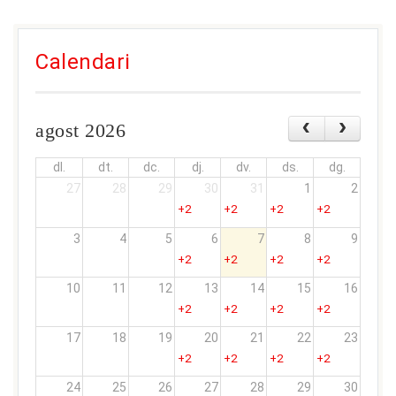
Calendari
agost 2026
dl.
dt.
dc.
dj.
dv.
ds.
dg.
27
28
29
30
31
1
2
+2
+2
+2
+2
3
4
5
6
7
8
9
+2
+2
+2
+2
10
11
12
13
14
15
16
+2
+2
+2
+2
17
18
19
20
21
22
23
+2
+2
+2
+2
24
25
26
27
28
29
30