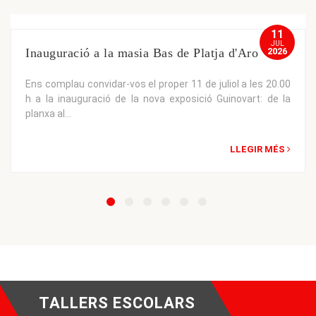
11
JUL
Inauguració a la masia Bas de Platja d'Aro
2026
Ens complau convidar-vos el proper 11 de juliol a les 20.00
h a la inauguració de la nova exposició Guinovart: de la
planxa al...
LLEGIR MÉS
TALLERS ESCOLARS