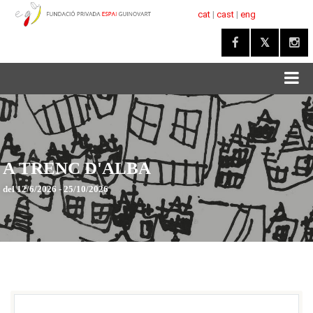
cat
|
cast
|
eng
A TRENC D'ALBA
del 12/6/2026 - 25/10/2026