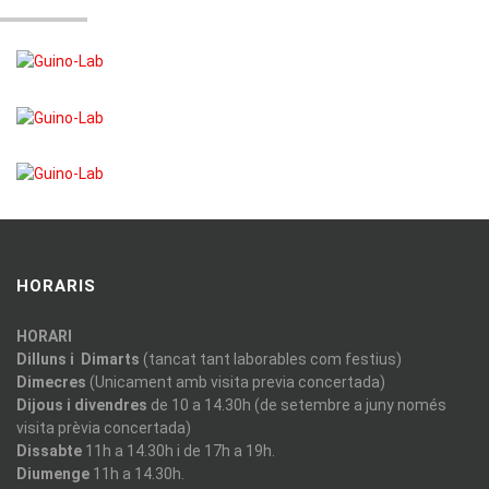
HORARIS
HORARI
Dilluns i Dimarts
(tancat tant laborables com festius)
Dimecres
(Unicament amb visita previa concertada)
Dijous i divendres
de 10 a 14.30h (de setembre a juny només
visita prèvia concertada)
Dissabte
11h a 14.30h i de 17h a 19h.
Diumenge
11h a 14.30h.