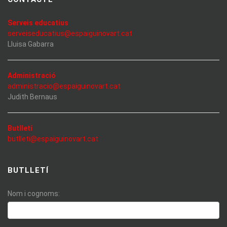
Serveis educatius
serveiseducatius@espaiguinovart.cat
Lluisa Gabarra
Administració
administracio@espaiguinovart.cat
Judith Bernaus
Butlletí
butlleti@espaiguinovart.cat
BUTLLETÍ
Nom i cognoms: