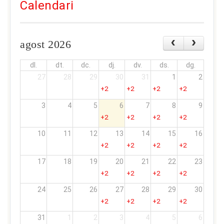
Calendari
agost 2026
dl.
dt.
dc.
dj.
dv.
ds.
dg.
27
28
29
30
31
1
2
+2
+2
+2
+2
3
4
5
6
7
8
9
+2
+2
+2
+2
10
11
12
13
14
15
16
+2
+2
+2
+2
17
18
19
20
21
22
23
+2
+2
+2
+2
24
25
26
27
28
29
30
+2
+2
+2
+2
31
1
2
3
4
5
6