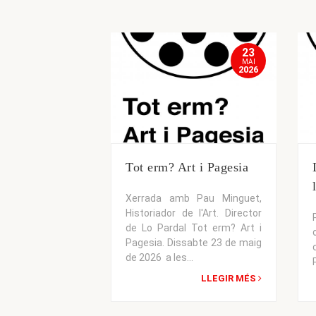
23
MAI
2026
Tot erm? Art i Pagesia
Xerrada amb Pau Minguet,
Historiador de l'Art. Director
de Lo Pardal Tot erm? Art i
Pagesia. Dissabte 23 de maig
de 2026 a les...
LLEGIR MÉS