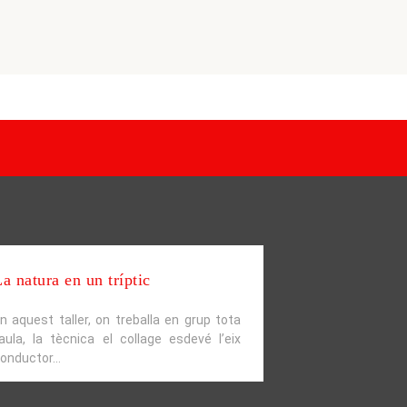
a natura en un tríptic
Fem un musso
n aquest taller, on treballa en grup tota
Ens centrarem en
’aula, la tècnica el collage esdevé l’eix
mussol del bosc 
onductor...
orelles de closq