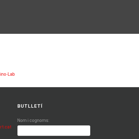
BUTLLETÍ
Nom i cognoms:
rt.cat