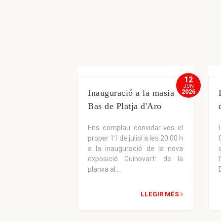
11
12
JUL
JUN
2026
Inauguració a la masia
2026
Bas de Platja d'Aro
Ens complau convidar-vos el
proper 11 de juliol a les 20.00 h
a la inauguració de la nova
exposició Guinovart: de la
planxa al...
LLEGIR MÉS