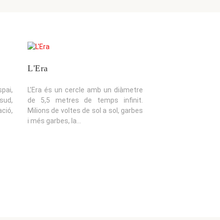
L'Era
pai,
L’Era és un cercle amb un diàmetre
sud,
de 5,5 metres de temps infinit.
ció,
Milions de voltes de sol a sol, garbes
i més garbes, la...