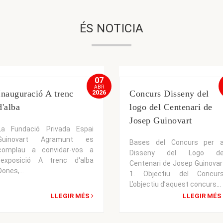
ÉS NOTICIA
07
ABR
Inauguració A trenc
2026
Concurs Disseny del
d'alba
logo del Centenari de
Josep Guinovart
La Fundació Privada Espai
Guinovart Agramunt es
Bases del Concurs per a
complau a convidar-vos a
Disseny del Logo de
l’exposició A trenc d'alba
Centenari de Josep Guinovar
Dones,...
1. Objectiu del Concurs
L’objectiu d’aquest concurs...
LLEGIR MÉS
LLEGIR MÉS