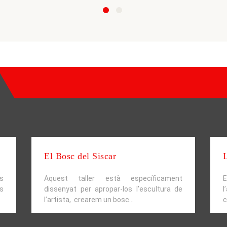
El Bosc del Siscar
L
s
Aquest taller està específicament
E
ls
dissenyat per apropar-los l’escultura de
l
l’artista, crearem un bosc...
c