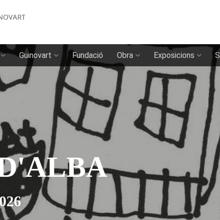
Guinovart
Fundació
Obra
Exposicions
S
 D'ALBA
2026