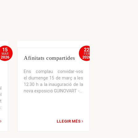
15
22
MAR
FEB
2026
Afinitats compartides
2026
El traç negre:
Genealogies 
Ens complau convidar-vos
el diumenge 15 de març a les
La Fundació P
12.30 h a la inauguració de la
Guinovart A
l
nova exposició GUINOVART -...
complau a con
l
l’exposició El
t
Genealogies...
:
LLEGIR MÉS