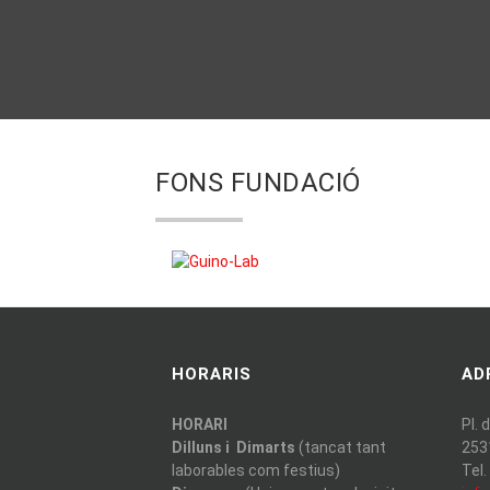
FONS FUNDACIÓ
HORARIS
AD
HORARI
Pl. 
Dilluns i Dimarts
(tancat tant
253
laborables com festius)
Tel.