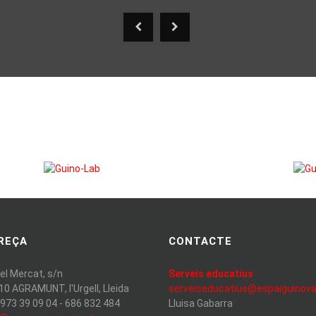
REÇA
CONTACTE
del Mercat, s/n
Serveis educatius
10 AGRAMUNT, l'Urgell, Lleida
serveiseducatius@espaiguinova
 973 39 09 04 - 686 832 484
Lluisa Gabarra