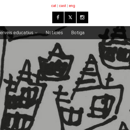
cat
|
cast
|
eng
erveis educatius
Notícies
Botiga