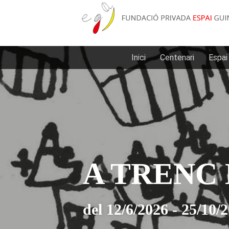
Inici
Centenari
Espai
A TRENC
del 12/6/2026 - 25/10/