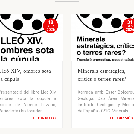
18
31
ABR
GEN
2026
2026
Lleó XIV, ombres sota
Minerals estratègics,
la cúpula
crítics o terres rares?
Presentació del llibre Lleó XIV
Xerrada amb Ester Boixereu
ombres sota la cúpula a
Geòloga, Cap Àrea Mineria
càrrec de Vicenç Lozano,
Instituto Geológico y Miner
Periodista i historiador,...
de España - CSIC. Minerals...
LLEGIR MÉS
LLEGIR MÉS