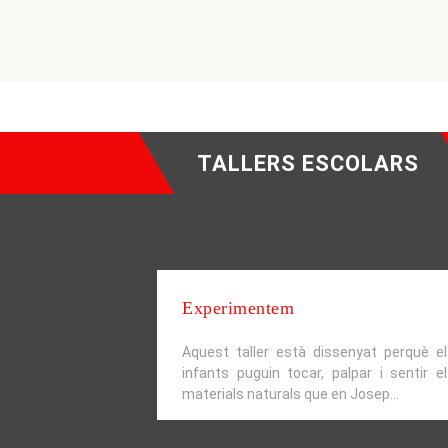
TALLERS ESCOLARS
Experimentem
Aquest taller està dissenyat perquè el
infants puguin tocar, palpar i sentir e
materials naturals que en Josep...