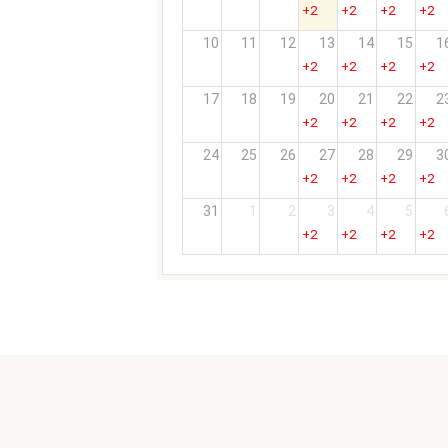
+2
+2
+2
+2
10
11
12
13
14
15
1
+2
+2
+2
+2
17
18
19
20
21
22
2
+2
+2
+2
+2
24
25
26
27
28
29
3
+2
+2
+2
+2
31
1
2
3
4
5
+2
+2
+2
+2