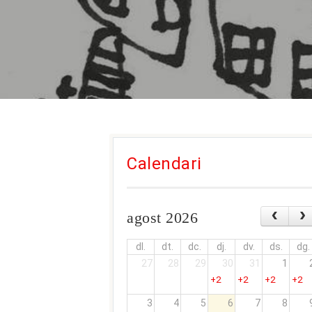
Calendari
agost 2026
dl.
dt.
dc.
dj.
dv.
ds.
dg.
27
28
29
30
31
1
+2
+2
+2
+2
3
4
5
6
7
8