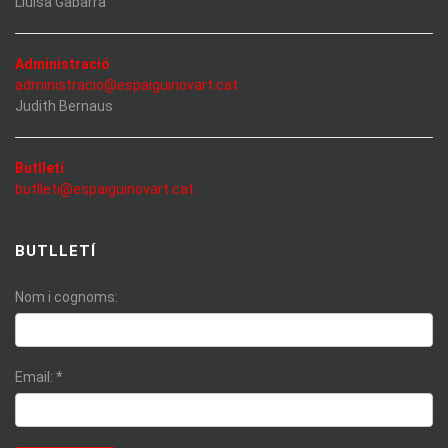
Lluisa Gabarra
Administració
administracio@espaiguinovart.cat
Judith Bernaus
Butlletí
butlleti@espaiguinovart.cat
BUTLLETÍ
Nom i cognoms:
Email:
*