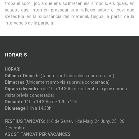
troba el subtil joc a que ens sotmeten els símbols, els quals, en
aquest cas, intenten provocar una reflexió sobre el cavi que
s’efectua en la substància del material, l'aigua, a partir de la
intervenció de la paraula
HORARIS
HORARI
Dilluns i Dimarts
(tancat tant laborables com festius)
Dimecres
(Unicament amb visita previa concertada)
Dijous i divendres
de 10 a 14.30h (de setembre a juny només
visita prèvia concertada)
Dissabte
11h a 14.30h i de 17h a 19h.
Diumenge
11h a 14.30h.
FESTIUS TANCATS:
1 i 6 de Gener, 1 de Maig, 24 Juny, 25 i 26
Desembre
AGOST TANCAT PER VACANCES