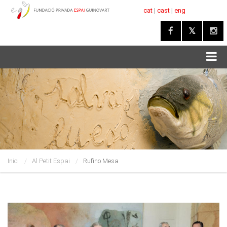
cat
|
cast
|
eng
Inici
Al Petit Espai
Rufino Mesa