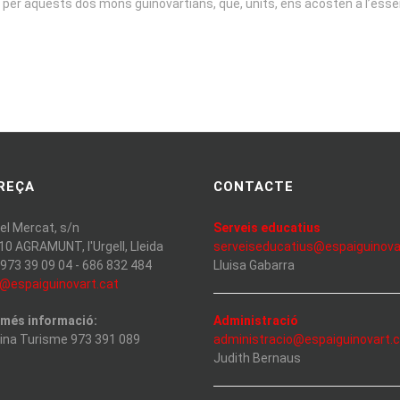
ut per aquests dos mons guinovartians, que, units, ens acosten a l’essè
REÇA
CONTACTE
del Mercat, s/n
Serveis educatius
10 AGRAMUNT, l'Urgell, Lleida
serveiseducatius@espaiguinova
 973 39 09 04 - 686 832 484
Lluisa Gabarra
o@espaiguinovart.cat
 més informació:
Administració
cina Turisme 973 391 089
administracio@espaiguinovart.
Judith Bernaus