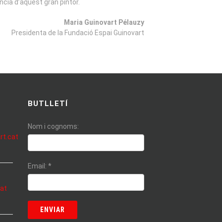
ncia d’aquest gran pintor.
Maria Guinovart Pélauzy
Presidenta de la Fundació Espai Guinovart
BUTLLETÍ
Nom i cognoms:
rt.cat
Email:
*
cat