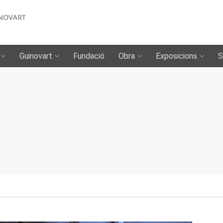
Guinovart
Fundació
Obra
Exposicions
S