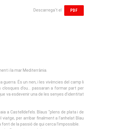
Descarrega't el
PDF
ent i la mar Mediterrània.
guerra. És un nen, i les vivències del camp li
es closques d’ou… passaran a formar part per
 que va esdevenir una de les senyes d’identitat
ia a Castelldefels. Blaus “plens de plata i de
l viatge, per arribar finalment a l’anhelat Blau
font de la passió de qui cerca l’impossible.