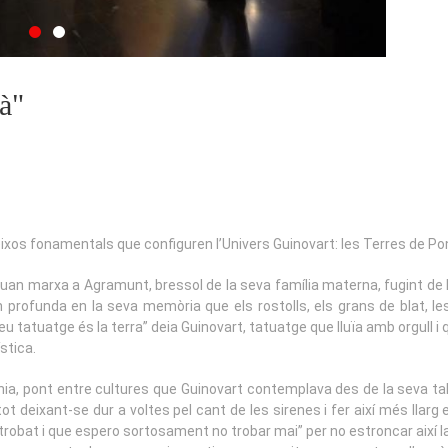
à"
ixos fonamentals que configuren l’Univers Guinovart: les Terres de Pon
n marxa a Agramunt, bressol de la seva família materna, fugint de la 
 profunda en la seva memòria que els rostolls, els grans de blat, l
 tatuatge és la terra” deia Guinovart, tatuatge que lluïa amb orgull i
stica.
nia, pont entre cultures que Guinovart contemplava des de la seva tala
tot deixant-se dur a voltes pel cant de les sirenes i fer així més llarg e
robat i que espero sortosament no trobar mai” per no estroncar així la 