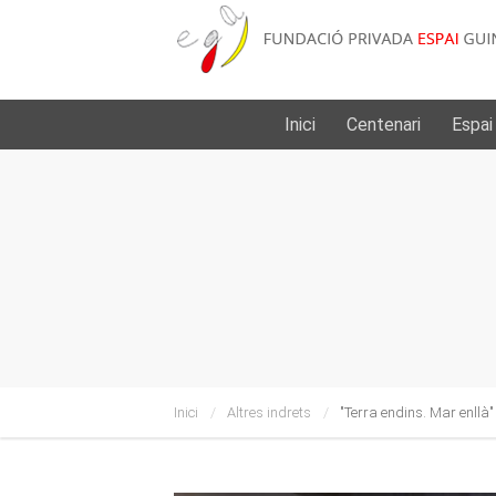
Inici
Centenari
Espai
Inici
Altres indrets
"Terra endins. Mar enllà"