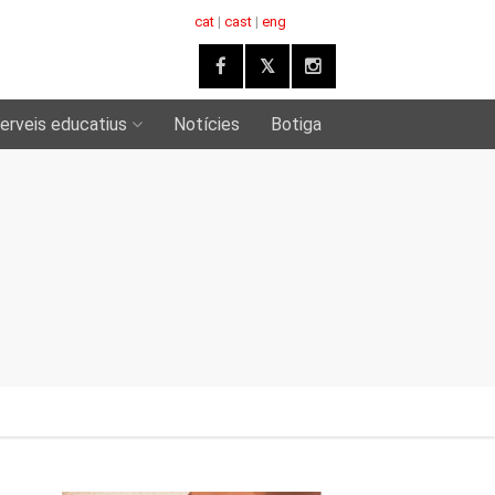
cat
|
cast
|
eng
erveis educatius
Notícies
Botiga