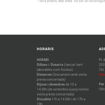
“Terra endins, Mar enllà” vol ser un recorreg
HORARIS
AD
HORARI
Pl. 
Dilluns i Dimarts
(tancat tant
253
laborables com festius)
Tel.
Dimecres
(Unicament amb visita
inf
previa concertada)
Per
Dijous i divendres
de 10 a
Ofi
14.30h (de setembre a juny només
visita prèvia concertada)
Dissabte
11h a 14.30h i de 17h a
19h.