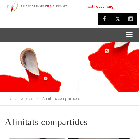
cat
|
cast
|
eng
Inici
Notícies
Afinitats compartides
Afinitats compartides