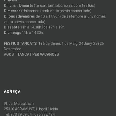
HORARI
Dilluns i Dimarts
(tancat tant laborables com festius)
Dimecres
(Unicament amb visita previa concertada)
Dijous i divendres
de 10 a 14.30h (de setembre a juny només
visita prèvia concertada)
Dissabte
11h a 14.30h i de 17h a 19h.
Diumenge
11h a 14.30h.
FESTIUS TANCATS:
1 i 6 de Gener, 1 de Maig, 24 Juny, 25 i 26
Desembre
AGOST TANCAT PER VACANCES
ADREÇA
Pl. del Mercat, s/n
25310 AGRAMUNT, l'Urgell, Lleida
Tel. 973 39 09 04 - 686 832 484