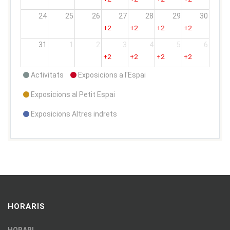
24
25
26
27
28
29
30
+2
+2
+2
+2
31
1
2
3
4
5
6
+2
+2
+2
+2
Activitats
Exposicions a l'Espai
Exposicions al Petit Espai
Exposicions Altres indrets
HORARIS