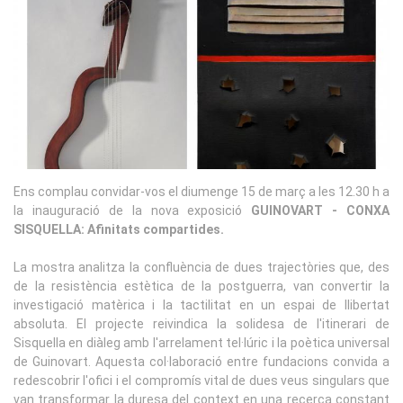
Ens complau convidar-vos el diumenge 15 de març a les 12.30 h a
la inauguració de la nova exposició
GUINOVART - CONXA
SISQUELLA: Afinitats compartides.
La mostra analitza la confluència de dues trajectòries que, des
de la resistència estètica de la postguerra, van convertir la
investigació matèrica i la tactilitat en un espai de llibertat
absoluta. El projecte reivindica la solidesa de l'itinerari de
Sisquella en diàleg amb l'arrelament tel·lúric i la poètica universal
de Guinovart. Aquesta col·laboració entre fundacions convida a
redescobrir l'ofici i el compromís vital de dues veus singulars que
van transformar la duresa del context en una recerca constant