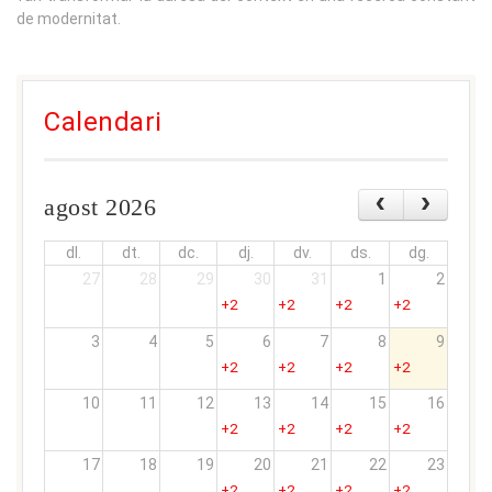
de modernitat.
Calendari
agost 2026
dl.
dt.
dc.
dj.
dv.
ds.
dg.
27
28
29
30
31
1
2
+2
+2
+2
+2
3
4
5
6
7
8
9
+2
+2
+2
+2
10
11
12
13
14
15
16
+2
+2
+2
+2
17
18
19
20
21
22
23
+2
+2
+2
+2