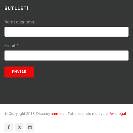
BUTLLETÍ
Nom i cognoms:
Email:
*
© Copyright 2018. Disseny
amm.cat
. Tots els drets reservats.
Avís legal
.