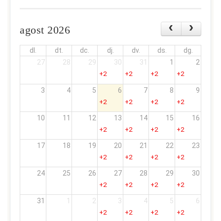
agost 2026
dl.
dt.
dc.
dj.
dv.
ds.
dg.
27
28
29
30
31
1
2
+2
+2
+2
+2
3
4
5
6
7
8
9
+2
+2
+2
+2
10
11
12
13
14
15
16
+2
+2
+2
+2
17
18
19
20
21
22
23
+2
+2
+2
+2
24
25
26
27
28
29
30
+2
+2
+2
+2
31
1
2
3
4
5
6
+2
+2
+2
+2