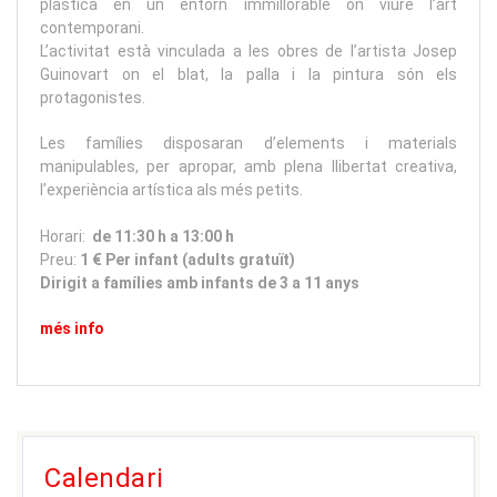
plàstica en un entorn immillorable on viure l’art
contemporani.
L’activitat està vinculada a les obres de l’artista Josep
Guinovart on el blat, la palla i la pintura són els
protagonistes.
Les famílies disposaran d’elements i materials
manipulables, per apropar, amb plena llibertat creativa,
l’experiència artística als més petits.
Horari:
de 11:30 h a 13:00 h
Preu:
1 € Per infant (adults gratuït)
Dirigit a famílies amb infants de 3 a 11 anys
més info
Calendari