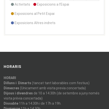
Activitats
Exposicions a l'Espai
Exposicions al Petit Espai
Exposicions Altres indrets
HORARIS
HORARI
Dilluns i Dimarts
(tancat tant laborables com festius)
Dimecres
(Unicament amb visita previa concertada)
Dijous i divendres
de 10 a 14.30h (de setembre a juny només
visita prèvia concertada)
Dissabte
11h a 14.30h i de 17h a 19h.
Diumenge
11h a 14.30h.