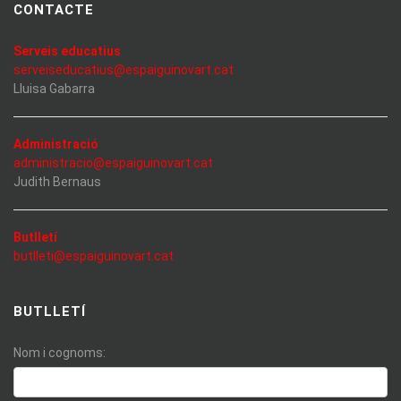
CONTACTE
Serveis educatius
serveiseducatius@espaiguinovart.cat
Lluisa Gabarra
Administració
administracio@espaiguinovart.cat
Judith Bernaus
Butlletí
butlleti@espaiguinovart.cat
BUTLLETÍ
Nom i cognoms: