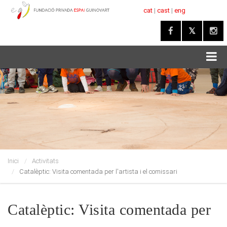
cat
|
cast
|
eng
Inici
Activitats
Catalèptic: Visita comentada per l'artista i el comissari
Catalèptic: Visita comentada per