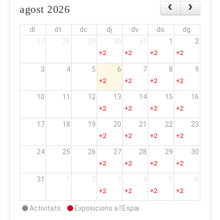
agost 2026
dl.
dt.
dc.
dj.
dv.
ds.
dg.
27
28
29
30
31
1
2
+2
+2
+2
+2
3
4
5
6
7
8
9
+2
+2
+2
+2
10
11
12
13
14
15
16
+2
+2
+2
+2
17
18
19
20
21
22
23
+2
+2
+2
+2
24
25
26
27
28
29
30
+2
+2
+2
+2
31
1
2
3
4
5
6
+2
+2
+2
+2
Activitats
Exposicions a l'Espai