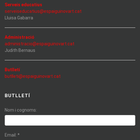
Serveis educatius
serveiseducatius@espaiguinovart.cat
Lluisa Gabarra
Administració
administracio@espaiguinovart.cat
Judith Bernaus
Butlletí
butlleti@espaiguinovart.cat
BUTLLETÍ
Nom i cognoms:
Email:
*