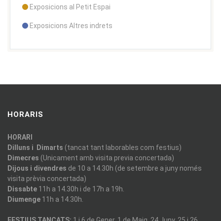
Exposicions al Petit Espai
Exposicions Altres indrets
HORARIS
HORARI
Dilluns i Dimarts
(tancat tant laborables com festius)
Dimecres
(Unicament amb visita previa concertada)
Dijous i divendres
de 10 a 14.30h (de setembre a juny només
visita prèvia concertada)
Dissabte
11h a 14.30h i de 17h a 19h.
Diumenge
11h a 14.30h.
FESTIUS TANCATS:
1 i 6 de Gener, 1 de Maig, 24 Juny, 25 i 26